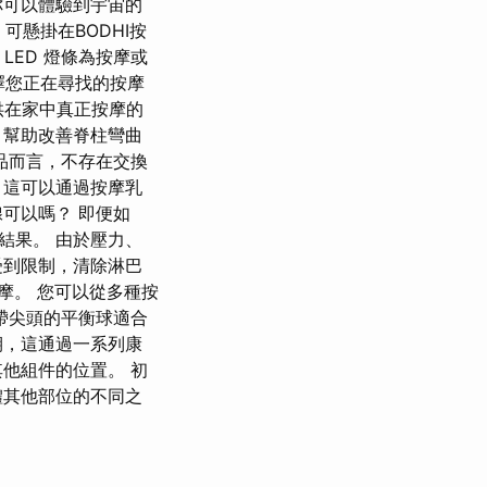
你可以體驗到宇宙的
可懸掛在BODHI按
 LED 燈條為按摩或
擇您正在尋找的按摩
供在家中真正按摩的
，幫助改善脊柱彎曲
品而言，不存在交換
 這可以通過按摩乳
可以嗎？ 即便如
結果。 由於壓力、
受到限制，清除淋巴
摩。 您可以從多種按
帶尖頭的平衡球適合
期，這通過一系列康
他組件的位置。 初
體其他部位的不同之