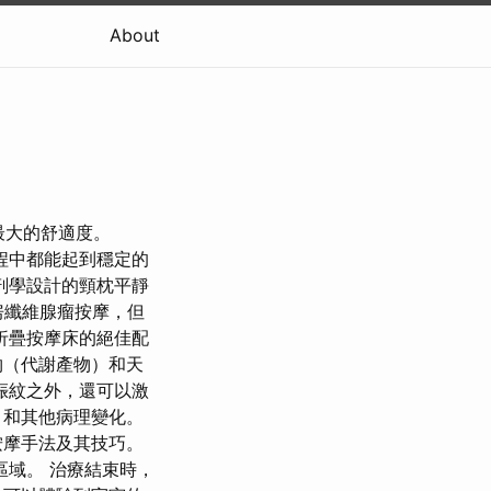
About
提供最大的舒適度。
過程中都能起到穩定的
解剖學設計的頸枕平靜
乳房纖維腺瘤按摩，但
是折疊按摩床的絕佳配
物（代謝產物）和天
娠紋之外，還可以激
）和其他病理變化。
按摩手法及其技巧。
域。 治療結束時，