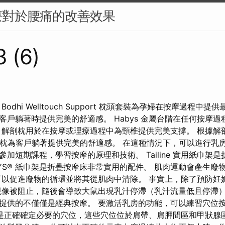
療對於腰痛的改善效果
 (6)
odhi Welltouch Support 枕頭套裝為孕婦在按摩過程中
枕為客戶躺著時提供完美的舒適感。 Habys 金屬台階在任何按摩
s® 解剖枕用於在按摩或理療過程中為頸椎提供完美支撐。 根據
® 矽膠頭枕為客戶躺著提供完美的舒適感。 在這種情況下，可以進行
加短期課程，學習按摩的原理和技術。 Tailine 實用紙巾架
YS® 紙巾架是折疊按摩床非常實用的配件。 肌肉運動會產生廢
可以促進廢物的循環並將其從肌肉中清除。 事實上，除了預防妊
現像被阻止，隨後會導致大鼠出現乳汁停滯（乳汁流量低且停滯
提供的不僅僅是經典按摩。 要激活乳房的功能，可以練習穴位
是正確確定必要的穴位，這些穴位位於肩帶、肩胛間區和甲狀腺區