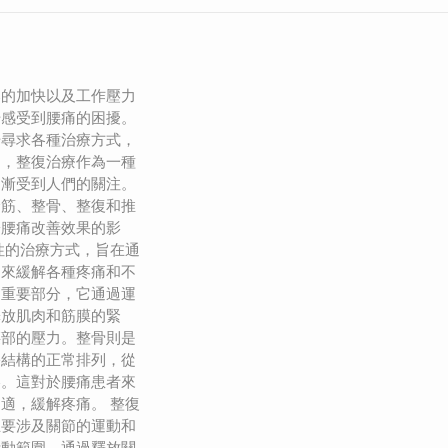
奏的加快以及工作壓力
始感受到腰痛的困擾。
始尋求各種治療方式，
中，整復治療作為一種
逐漸受到人們的關注。
撥筋、整骨、整復和推
於腰痛改善效果的影
性的治療方式，旨在通
，來緩解各種疼痛和不
個重要部分，它通過運
釋放肌肉和筋膜的緊
腰部的壓力。整骨則是
骼結構的正常排列，從
擦。這對於腰痛患者來
適，緩解疼痛。 整復
主要涉及關節的運動和
活動範圍。通過釋放關