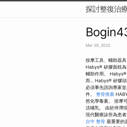
探討整復治
Bogin43
Mar 29, 2022
按摩工具、輔助器具 B
Habys® 矽膠面
輔助作用。 Haby
而... Habys
必須事先諮詢專家並參
件。
整骨推薦
HAB
然化學毒素。 按摩
活哺乳。 由於停滯
現代醫療診所為患者
台中 整骨
最重要的