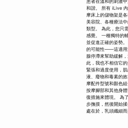
患者在溫和的刺激中
和諧。 所有 iLi
摩床上的儲物架是各種
美容院、各種療法中的
類型。 為此，您只
感覺。 一種獨特的
並促進正確的姿勢。
的可能性——這適用
腺停滯來幫助緩解，
此，我也不相信它的
緊張和過度使用，肌
液、廢物和毒素的
摩配件型號和顏色組
按摩腳部和其他身體
復措施來體現。 為
步撫摸，然後開始揉
處在於，乳頭纖細而