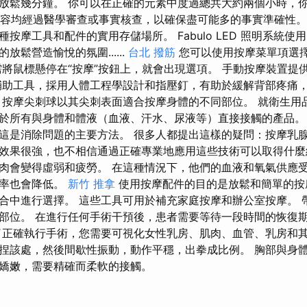
放鬆幾分鐘。 你可以在正確的元素中度過總共大約兩個小時，
ve 內容均經過醫學審查或事實核查，以確保盡可能多的事實準確性。 
按摩工具和配件的實用存儲場所。 Fabulo LED 照明系統使用
放鬆營造愉悅的氛圍......
台北 撥筋
您可以使用按摩菜單項選
需將鼠標懸停在“按摩”按鈕上，就會出現選項。 手動按摩裝置提
輔助工具，採用人體工程學設計和指壓釘，有助於緩解背部疼痛
 按摩尖刺球以其尖刺表面適合按摩身體的不同部位。 就衛生用
於所有與身體和體液（血液、汗水、尿液等）直接接觸的產品。
這是消除問題的主要方法。 很多人都提出這樣的疑問：按摩乳腺
效果很強，也不相信通過正確專業地應用這些技術可以取得什麼
肉會變得虛弱和疲勞。 在這種情況下，他們的血液和氧氣供應
效率也會降低。
新竹 推拿
使用按摩配件的目的是放鬆和簡單的按
合中進行選擇。 這些工具可用於補充家庭按摩和辦公室按摩。 
部位。 在進行任何手術干預後，患者需要等待一段時間的恢復
了正確執行手術，您需要可視化女性乳房、肌肉、血管、乳房和其
捏該處，然後間歇性振動，動作平穩，出拳成比例。 胸部與身
嬌嫩，需要精確而柔軟的接觸。