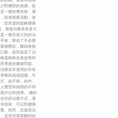
減少對腰部的負擔，從
則是一種按摩技術，通
激，促進能量流動，改
應，從而達到緩解腰痛
說，整復治療具有多方
療是一種非侵入性的治
或手術，降低了不必要
注重個體化，醫師會根
療計劃，從而提高了治
治療還能夠改善姿勢和
勢而導致的腰痛問題。
復治療並非適用於所有
的脊椎疾病或損傷，可
方式，如手術。此外，
個人體質和病情的不同
業評估和指導。 總的
綜合性的治療方式，通
拿等技術，可以對腰痛
影響。然而，在接受治
擇，並尋求專業醫師的