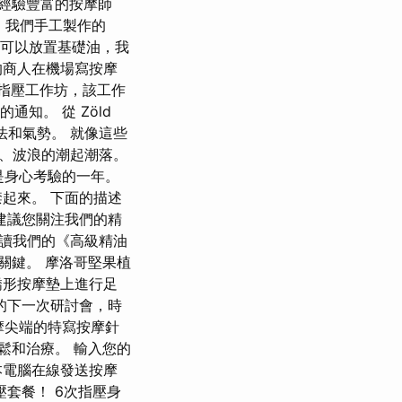
經驗豐富的按摩師
務。 我們手工製作的
個口袋可以放置基礎油，我
的商人在機場寫按摩
第一次指壓工作坊，該工作
知。 從 Zöld
法和氣勢。 就像這些
、波浪的潮起潮落。
是身心考驗的一年。
起來。 下面的描述
建議您關注我們的精
讀我們的《高級精油
關鍵。 摩洛哥堅果植
矯形按摩墊上進行足
的下一次研討會，時
按摩尖端的特寫按摩針
鬆和治療。 輸入您的
本電腦在線發送按摩
套餐！ 6次指壓身