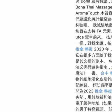
師 Bona 及時解
Bona Thai M
AromaTouch 
們建議您將計量泵連
杯咖啡。 我誠摯地邀請
坊旨在支持 FA 元
utca 駕車前來
一樣，對我來說，按
推拿 整復
2020 
它在很多方面給了我
是其文檔的副本。 
油必需品迷你指南，
魔法》一書。
台中 
物幹細胞活化皮脂幹
部練習。 預防扁平
間為2023
推拿 整復
灸墊，用於放鬆和
電子郵件地址（如果
的男子特寫鏡頭。 