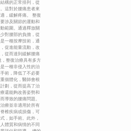
骼結構的正常排列，從
擦。這對於腰痛患者來
適，緩解疼痛。 整復
主要涉及關節的運動和
活動範圍。通過釋放關
減少對腰部的負擔，從
則是一種按摩技術，通
激，促進能量流動，改
應，從而達到緩解腰痛
說，整復治療具有多方
療是一種非侵入性的治
或手術，降低了不必要
注重個體化，醫師會根
療計劃，從而提高了治
治療還能夠改善姿勢和
勢而導致的腰痛問題。
復治療並非適用於所有
的脊椎疾病或損傷，可
方式，如手術。此外，
個人體質和病情的不同
業評估和指導。 總的