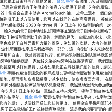
讀，讓您踏上自由無痛的運動之路。
台北 整骨
在傑爾，來自泰國的
assage 已經為這種具有千年曆史的治療方法提供了超過 15 年的服
木質容器非常適合在家中儲存 AromaTouch 油。 皮帶上還有一
接到瓶子上以方便使用，您可以在我們的在線商店購買。 英俊
您參加我於 2023 年 three 月 19 日上午 10 點舉辦的
素。 輸入您的電子郵件地址以訂閱博客並通過電子郵件接收新帖子的通
。 按摩動作包括芭蕾舞動作的優美、舞蹈的起伏、合氣道的步法、握
摩也喚起了自然元素和力量的圖像，例如風的吹動、大海的搖動
年，波利尼西亞按摩成為我故事的一部分，這一年對許多人來說都
滿足和自由。 我曾經經常旅行，但新的限制性規則試圖將我囚禁
匈牙利精油供應是一家位於久洛的匈牙利在線郵購商店。 我們還
您甚至可以打包購買，或者如果您正在尋找更詳細的信息，請閱
整骨
手頭有精油是讓您的客戶或朋友更輕鬆地體驗和使用精油的
細胞，從而增加皮膚緊緻度，減少皺紋，使皮膚表面光滑。 在
足和拇外翻矯形按摩益智地墊兒童發育。 我誠摯地邀請您參加我
年5 月21 日上午10 點，重點是支持火元素。 帶墊子和白色
治療的按摩墊。
推拿 整骨
緊實按摩針墊和白色按摩尖，按摩墊放
您有的話），以便我們通知您任何更改。 使用空白手機和筆記
該男子正在電腦前工作並接聽商務電話。 這是我的想要寶寶的指壓