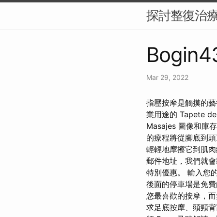
探討整復治
Bogin43
Mar 29, 2022
指壓按摩是觸摸的藝
業用途的 Tapete
Masajes 圖像
的療程將從腳底到頭
輕輕地摩擦它到肌肉
郵件地址，我們就
特別優惠。 輸入您
後面的停車場是免費
您最喜歡的按摩，而
求足底按摩、頭頸背