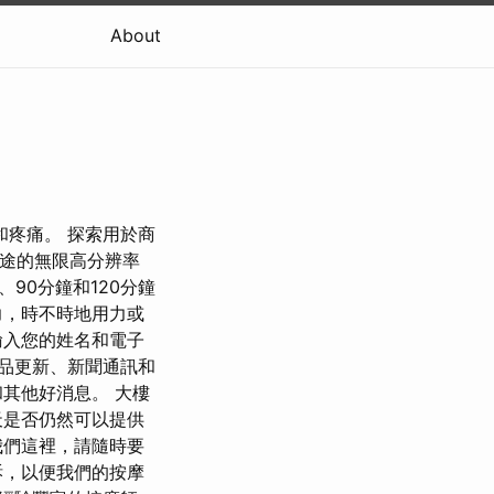
About
和疼痛。 探索用於商
業用途的無限高分辨率
、90分鐘和120分鐘
力，時不時地用力或
輸入您的姓名和電子
品更新、新聞通訊和
其他好消息。 大樓
天是否仍然可以提供
我們這裡，請隨時要
訴，以便我們的按摩