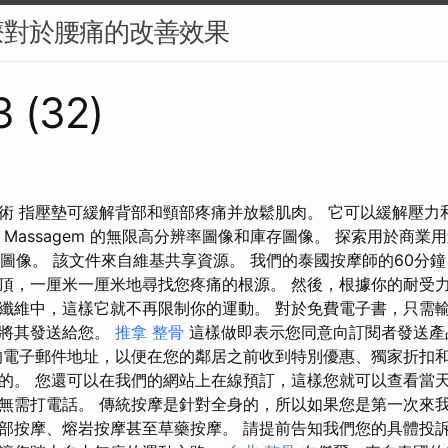
療對於腰痛的改善效果
 (32)
術 指壓墊可緩解背部和頸部疼痛并放鬆肌肉。 它可以緩解壓力
 de Massagem 的無限高分辨率圖像和庫存圖像。 探索用於商
和庫存圖像。 該文件來自維基共享資源。 我們的泰國按摩師的60分鐘
頂，一厘米一厘米地尋找您疼痛的根源。 然後，根據你的耐受
纖維中，這樣它就不再限制你的運動。 對於免費電子書，只需
會將其發送給您。
推拿 整骨
這樣做即表示您同意向訂閱者發送產
的電子郵件地址，以便在您的鄰居之前收到特別優惠、獨家折扣和
的。 您還可以在我們的網站上在線預訂，這樣您就可以查看當
無需打電話。 傳統按摩是針對全身的，所以如果您是第一次來
部按摩、熔岩按摩甚至草藥按摩。 請提前告知我們您的具體投